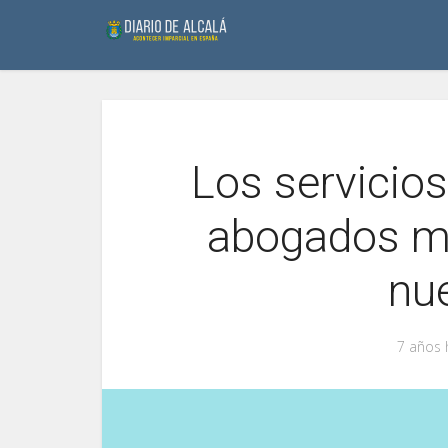
Los servicio
abogados má
nue
7 años 