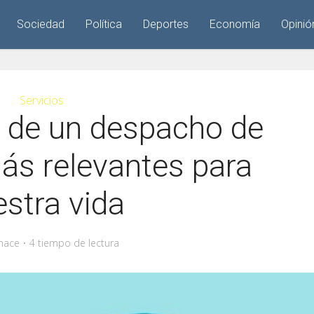
Sociedad
Política
Deportes
Economía
Opinió
Servicios
s de un despacho de
s relevantes para
stra vida
hace
4 tiempo de lectura