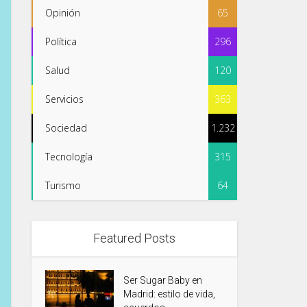
Opinión
65
Política
296
Salud
120
Servicios
363
Sociedad
1.232
Tecnología
315
Turismo
64
Featured Posts
Ser Sugar Baby en
Madrid: estilo de vida,