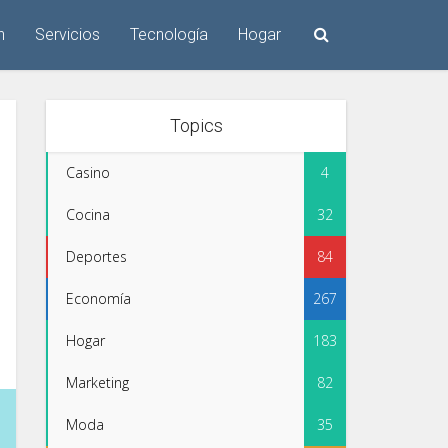
n
Servicios
Tecnología
Hogar
Topics
Casino
4
Cocina
32
Deportes
84
Economía
267
Hogar
183
Marketing
82
Moda
35