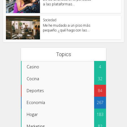
a las plataformas...
Sociedad
Me he mudado a un piso más
pequeño: ¿qué hago con las...
Topics
Casino
4
Cocina
32
Deportes
84
Economía
267
Hogar
183
Marketing
82