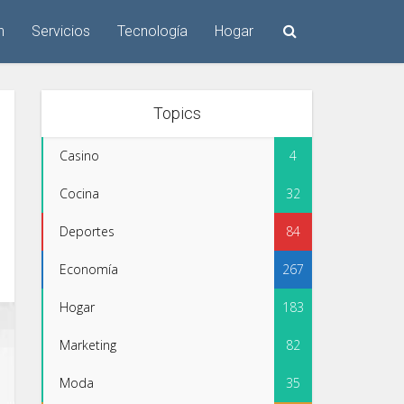
n
Servicios
Tecnología
Hogar
Topics
Casino
4
Cocina
32
Deportes
84
Economía
267
Hogar
183
Marketing
82
Moda
35