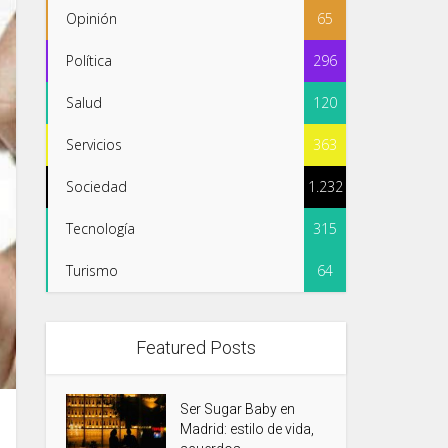
Opinión
65
Política
296
Salud
120
Servicios
363
Sociedad
1.232
Tecnología
315
Turismo
64
Featured Posts
Ser Sugar Baby en
Madrid: estilo de vida,