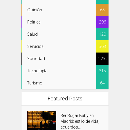
Opinión
65
Política
296
Salud
120
Servicios
363
Sociedad
1.232
Tecnología
315
Turismo
64
Featured Posts
Ser Sugar Baby en
Madrid: estilo de vida,
acuerdos...