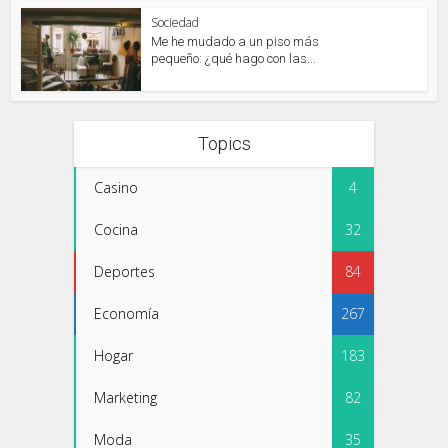
Sociedad
Me he mudado a un piso más
pequeño: ¿qué hago con las...
Topics
Casino
4
Cocina
32
Deportes
84
Economía
267
Hogar
183
Marketing
82
Moda
35