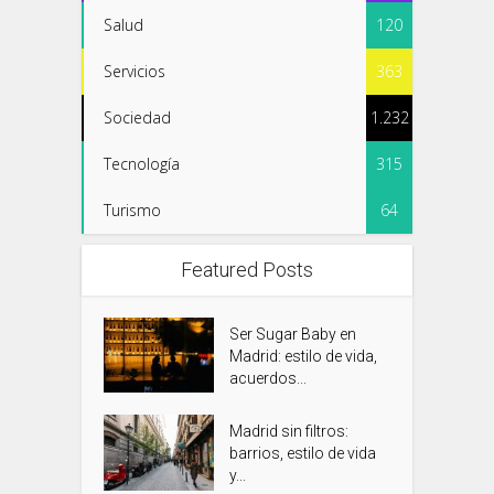
Salud
120
Servicios
363
Sociedad
1.232
Tecnología
315
Turismo
64
Featured Posts
Ser Sugar Baby en
Madrid: estilo de vida,
acuerdos...
Madrid sin filtros:
barrios, estilo de vida
y...