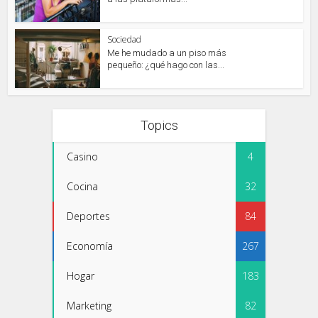
Sociedad
Me he mudado a un piso más
pequeño: ¿qué hago con las...
Topics
Casino
4
Cocina
32
Deportes
84
Economía
267
Hogar
183
Marketing
82