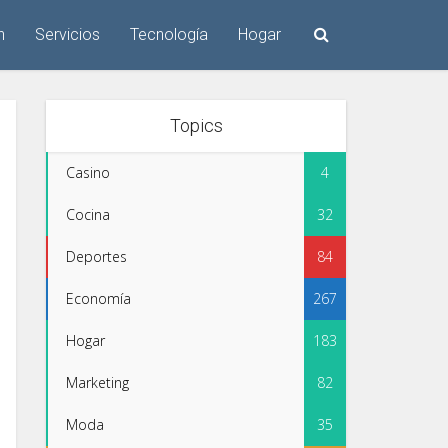
n
Servicios
Tecnología
Hogar
Topics
Casino
4
Cocina
32
Deportes
84
Economía
267
Hogar
183
Marketing
82
Moda
35