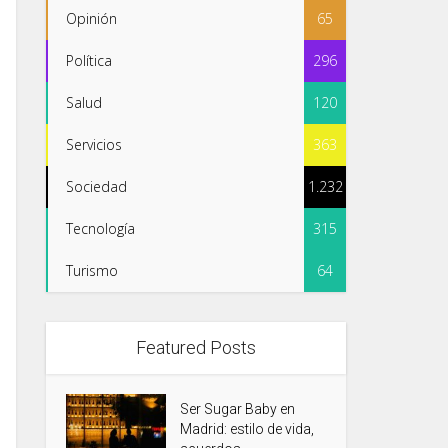
Opinión
65
Política
296
Salud
120
Servicios
363
Sociedad
1.232
Tecnología
315
Turismo
64
Featured Posts
Ser Sugar Baby en
Madrid: estilo de vida,