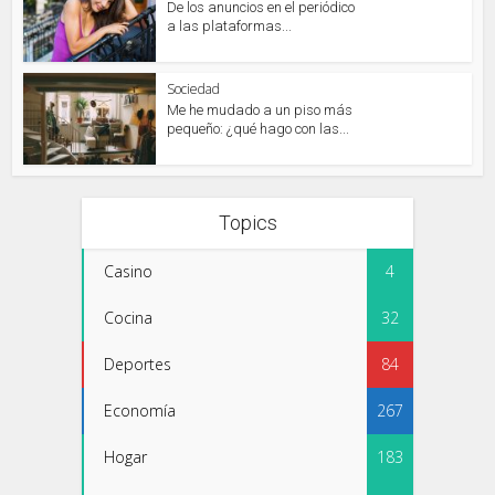
De los anuncios en el periódico
a las plataformas...
Sociedad
Me he mudado a un piso más
pequeño: ¿qué hago con las...
Topics
Casino
4
Cocina
32
Deportes
84
Economía
267
Hogar
183