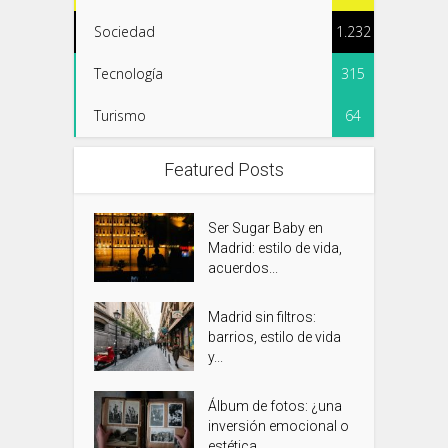
Sociedad
1.232
Tecnología
315
Turismo
64
Featured Posts
Ser Sugar Baby en
Madrid: estilo de vida,
acuerdos...
Madrid sin filtros:
barrios, estilo de vida
y...
Álbum de fotos: ¿una
inversión emocional o
estética...