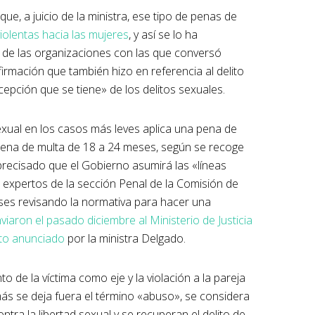
ue, a juicio de la ministra, ese tipo de penas de
iolentas hacia las mujeres
, y así se lo ha
 de las organizaciones con las que conversó
rmación que también hizo en referencia al delito
cepción que se tiene» de los delitos sexuales.
exual en los casos más leves aplica una pena de
 pena de multa de 18 a 24 meses, según se recoge
precisado que el Gobierno asumirá las «líneas
 expertos de la sección Penal de la Comisión de
eses revisando la normativa para hacer una
viaron el pasado diciembre al Ministerio de Justicia
nto anunciado
por la ministra Delgado.
o de la víctima como eje y la violación a la pareja
s se deja fuera el término «abuso», se considera
tra la libertad sexual y se recuperan el delito de