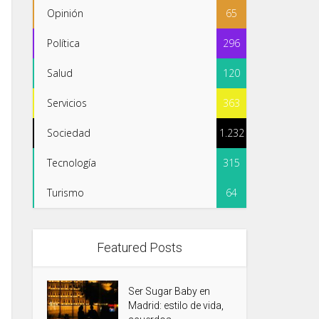
Opinión
65
Política
296
Salud
120
Servicios
363
Sociedad
1.232
Tecnología
315
Turismo
64
Featured Posts
Ser Sugar Baby en
Madrid: estilo de vida,