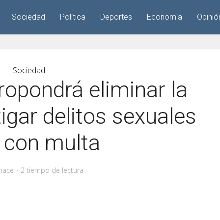
Sociedad
Política
Deportes
Economía
Opinió
Sociedad
ropondrá eliminar la
igar delitos sexuales
 con multa
hace
2 tiempo de lectura