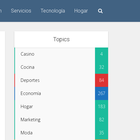
n
Servicios
Tecnología
Hogar
Topics
Casino
4
Cocina
32
Deportes
84
Economía
267
Hogar
183
Marketing
82
Moda
35