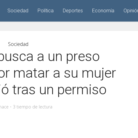
Sociedad
Política
Deportes
Economía
Opinió
Sociedad
 busca a un preso
r matar a su mujer
ió tras un permiso
hace
3 tiempo de lectura