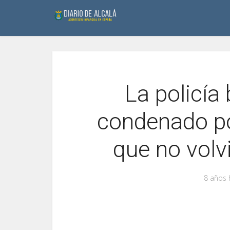
La policía
condenado po
que no volv
8 años 