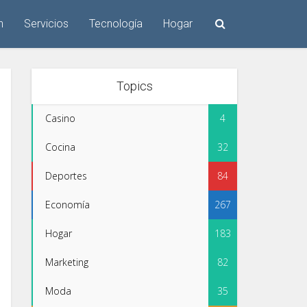
n
Servicios
Tecnología
Hogar
Topics
Casino
4
Cocina
32
Deportes
84
Economía
267
Hogar
183
Marketing
82
Moda
35