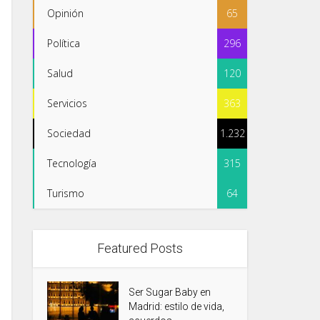
Opinión
65
Política
296
Salud
120
Servicios
363
Sociedad
1.232
Tecnología
315
Turismo
64
Featured Posts
Ser Sugar Baby en
Madrid: estilo de vida,