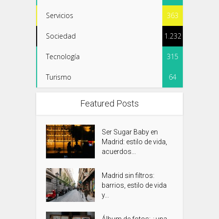
Servicios
363
Sociedad
1.232
Tecnología
315
Turismo
64
Featured Posts
Ser Sugar Baby en
Madrid: estilo de vida,
acuerdos...
Madrid sin filtros:
barrios, estilo de vida
y...