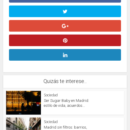
Quizás te interese...
Sociedad
Ser Sugar Baby en Madrid:
estilo de vida, acuerdos...
Sociedad
Madrid sin filtros: barrios,