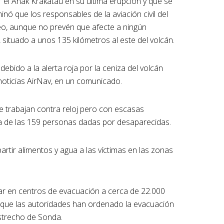
el Anak Krakatau en su última erupción y que se
nó que los responsables de la aviación civil del
reo, aunque no prevén que afecte a ningún
, situado a unos 135 kilómetros al este del volcán.
debido a la alerta roja por la ceniza del volcán
noticias AirNav, en un comunicado.
e trabajan contra reloj pero con escasas
a de las 159 personas dadas por desaparecidas.
rtir alimentos y agua a las víctimas en las zonas
iar en centros de evacuación a cerca de 22.000
 que las autoridades han ordenado la evacuación
strecho de Sonda.