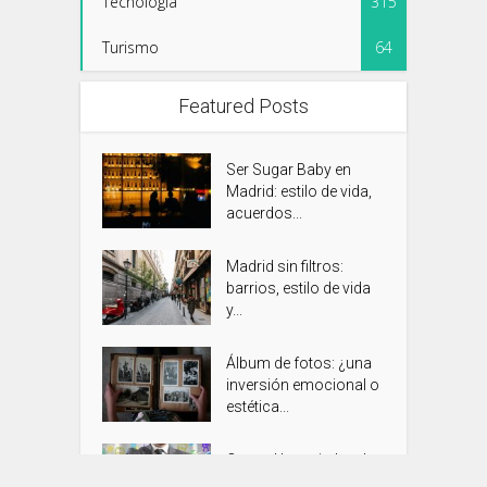
Tecnología
315
Turismo
64
Featured Posts
Ser Sugar Baby en
Madrid: estilo de vida,
acuerdos...
Madrid sin filtros:
barrios, estilo de vida
y...
Álbum de fotos: ¿una
inversión emocional o
estética...
Control horario legal y
gestión de vacaciones