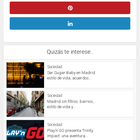
Quizás te interese...
Sociedad
Ser Sugar Baby en Madrid:
estilo de vida, acuerdos...
Sociedad
Madrid sin filtros: barrios,
estilo de vida y...
Sociedad
Play’n GO presenta Trinity
Impact: una aventura...