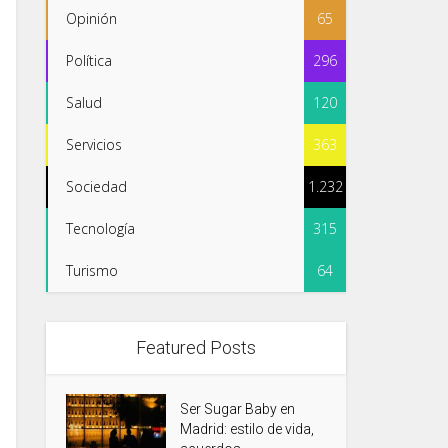
Opinión
65
Política
296
Salud
120
Servicios
363
Sociedad
1.232
Tecnología
315
Turismo
64
Featured Posts
Ser Sugar Baby en
Madrid: estilo de vida,