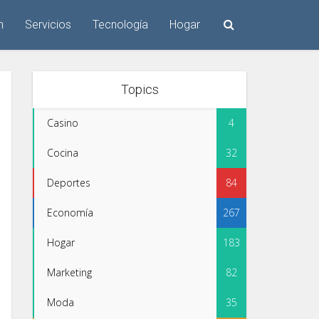
n
Servicios
Tecnología
Hogar
Topics
Casino
4
Cocina
32
Deportes
84
Economía
267
Hogar
183
Marketing
82
Moda
35