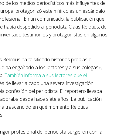
o de los medios periodísticos más influyentes de
Europa, protagonizó este miércoles un escándalo
rofesional. En un comunicado, la publicación que
 había despedido al periodista Claas Relotius, de
 inventado testimonios y protagonistas en algunos
 Relotius ha falsificado historias propias e
ue ha engañado a los lectores y a sus colegas»,
eb
. También informa a sus lectores que el
s de llevar a cabo una severa investigación
ia confesión del periodista. El reportero llevaba
laboraba desde hace siete años. La publicación
o ha trascendido en qué momento Relotius
s.
igor profesional del periodista surgieron con la