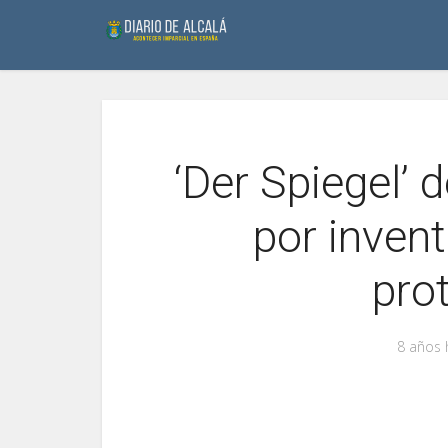
‘Der Spiegel’ 
por inven
pro
8 años 