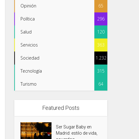
Opinión
65
Política
296
Salud
120
Servicios
363
Sociedad
1.232
Tecnología
315
Turismo
64
Featured Posts
Ser Sugar Baby en
Madrid: estilo de vida,