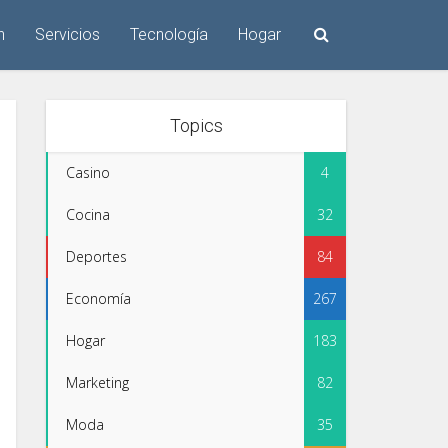
n
Servicios
Tecnología
Hogar
Topics
Casino
4
Cocina
32
Deportes
84
Economía
267
Hogar
183
Marketing
82
Moda
35