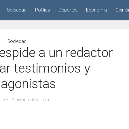
Sociedad
Política
Deportes
Economía
Opinió
Sociedad
despide a un redactor
tar testimonios y
tagonistas
hace
3 tiempo de lectura