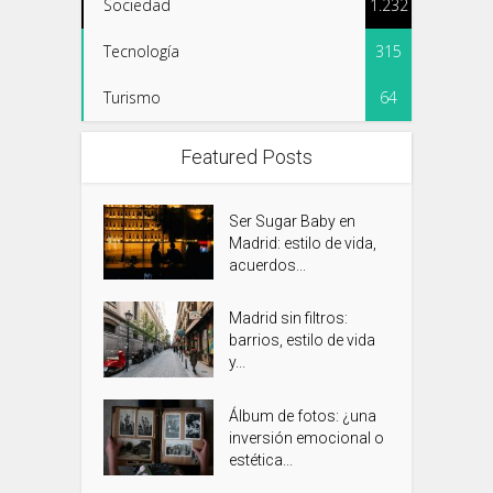
Sociedad
1.232
Tecnología
315
Turismo
64
Featured Posts
Ser Sugar Baby en
Madrid: estilo de vida,
acuerdos...
Madrid sin filtros:
barrios, estilo de vida
y...
Álbum de fotos: ¿una
inversión emocional o
estética...