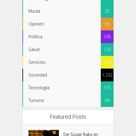
Moda
35
Opinión
65
Política
296
Salud
120
Servicios
363
Sociedad
1.232
Tecnología
315
Turismo
64
Featured Posts
Ser Sugar Baby en