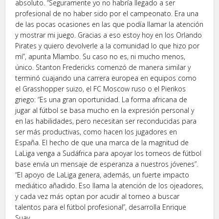
absoluto. “Seguramente yo no habría llegado a ser
profesional de no haber sido por el campeonato. Era una
de las pocas ocasiones en las que podía llamar la atención
y mostrar mi juego. Gracias a eso estoy hoy en los Orlando
Pirates y quiero devolverle a la comunidad lo que hizo por
mí”, apunta Mlambo. Su caso no es, ni mucho menos,
único. Stanton Fredericks comenzó de manera similar y
terminó cuajando una carrera europea en equipos como
el Grasshopper suizo, el FC Moscow ruso o el Pierikos
griego: “Es una gran oportunidad. La forma africana de
jugar al fútbol se basa mucho en la expresión personal y
en las habilidades, pero necesitan ser reconducidas para
ser más productivas, como hacen los jugadores en
España. El hecho de que una marca de la magnitud de
LaLiga venga a Sudáfrica para apoyar los torneos de fútbol
base envía un mensaje de esperanza a nuestros jóvenes”.
“El apoyo de LaLiga genera, además, un fuerte impacto
mediático añadido. Eso llama la atención de los ojeadores,
y cada vez más optan por acudir al torneo a buscar
talentos para el fútbol profesional”, desarrolla Enrique
Suay.