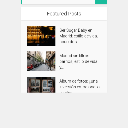
Featured Posts
Ser Sugar Baby en
Madrid: estilo de vida,
acuerdos...
Madrid sin filtros:
barrios, estilo de vida
y...
Álbum de fotos: ¿una
inversión emocional o
estética...
Control horario legal y
gestión de vacaciones
para...