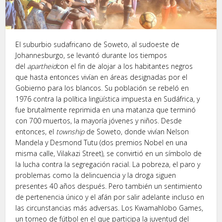
El suburbio sudafricano de Soweto, al sudoeste de
Johannesburgo, se levantó durante los tiempos
del
apartheid
con el fin de alojar a los habitantes negros
que hasta entonces vivían en áreas designadas por el
Gobierno para los blancos. Su población se rebeló en
1976 contra la política lingüística impuesta en Sudáfrica, y
fue brutalmente reprimida en una matanza que terminó
con 700 muertos, la mayoría jóvenes y niños. Desde
entonces, el
township
de Soweto, donde vivían Nelson
Mandela y Desmond Tutu (dos premios Nobel en una
misma calle, Vilakazi Street), se convirtió en un símbolo de
la lucha contra la segregación racial. La pobreza, el paro y
problemas como la delincuencia y la droga siguen
presentes 40 años después. Pero también un sentimiento
de pertenencia único y el afán por salir adelante incluso en
las circunstancias más adversas. Los Kwamahlobo Games,
un torneo de fútbol en el que participa la juventud del