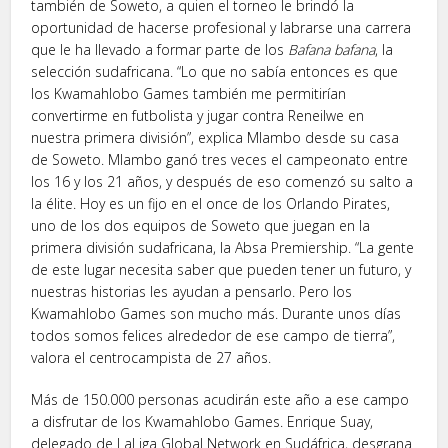
también de Soweto, a quien el torneo le brindó la
oportunidad de hacerse profesional y labrarse una carrera
que le ha llevado a formar parte de los
Bafana bafana
, la
selección sudafricana. “Lo que no sabía entonces es que
los Kwamahlobo Games también me permitirían
convertirme en futbolista y jugar contra Reneilwe en
nuestra primera división”, explica Mlambo desde su casa
de Soweto. Mlambo ganó tres veces el campeonato entre
los 16 y los 21 años, y después de eso comenzó su salto a
la élite. Hoy es un fijo en el once de los Orlando Pirates,
uno de los dos equipos de Soweto que juegan en la
primera división sudafricana, la Absa Premiership. “La gente
de este lugar necesita saber que pueden tener un futuro, y
nuestras historias les ayudan a pensarlo. Pero los
Kwamahlobo Games son mucho más. Durante unos días
todos somos felices alrededor de ese campo de tierra”,
valora el centrocampista de 27 años.
Más de 150.000 personas acudirán este año a ese campo
a disfrutar de los Kwamahlobo Games. Enrique Suay,
delegado de LaLiga Global Network en Sudáfrica, desgrana