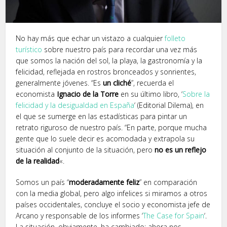
No hay más que echar un vistazo a cualquier
folleto
turístico
sobre nuestro país para recordar una vez más
que somos la nación del sol, la playa, la gastronomía y la
felicidad, reflejada en rostros bronceados y sonrientes,
generalmente jóvenes. “Es
un cliché
”, recuerda el
economista
Ignacio de la Torre
en su último libro, ‘
Sobre la
felicidad y la desigualdad en España
‘ (Editorial Dilema), en
el que se sumerge en las estadísticas para pintar un
retrato riguroso de nuestro país. “En parte, porque mucha
gente que lo suele decir es acomodada y extrapola su
situación al conjunto de la situación, pero
no es un reflejo
de la realidad
«.
Somos un país “
moderadamente feliz
” en comparación
con la media global, pero algo infelices si miramos a otros
países occidentales, concluye el socio y economista jefe de
Arcano y responsable de los informes ‘
The Case for Spain
‘.
La situación, obviamente, ha cambiado: ahora nos