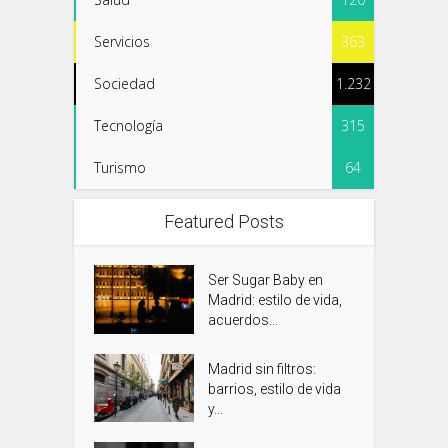
Servicios
363
Sociedad
1.232
Tecnología
315
Turismo
64
Featured Posts
Ser Sugar Baby en
Madrid: estilo de vida,
acuerdos...
Madrid sin filtros:
barrios, estilo de vida
y...