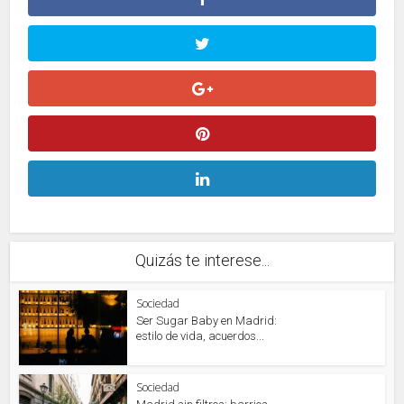
Quizás te interese...
Sociedad
Ser Sugar Baby en Madrid:
estilo de vida, acuerdos...
Sociedad