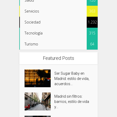
Salud
120
Servicios
363
Sociedad
1.232
Tecnología
315
Turismo
64
Featured Posts
Ser Sugar Baby en
Madrid: estilo de vida,
acuerdos...
Madrid sin filtros:
barrios, estilo de vida
y...