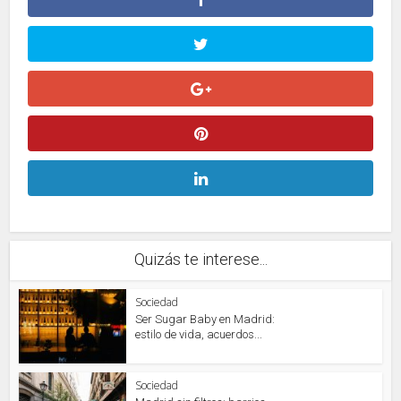
Quizás te interese...
Sociedad
Ser Sugar Baby en Madrid:
estilo de vida, acuerdos...
Sociedad