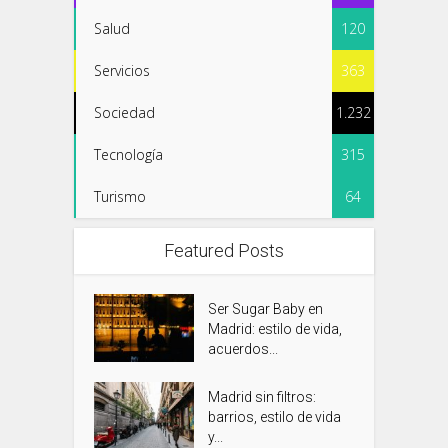
Salud
120
Servicios
363
Sociedad
1.232
Tecnología
315
Turismo
64
Featured Posts
Ser Sugar Baby en
Madrid: estilo de vida,
acuerdos...
Madrid sin filtros:
barrios, estilo de vida
y...