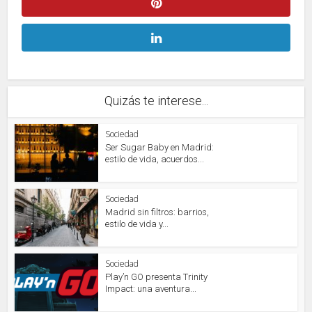
Quizás te interese...
Sociedad
Ser Sugar Baby en Madrid:
estilo de vida, acuerdos...
Sociedad
Madrid sin filtros: barrios,
estilo de vida y...
Sociedad
Play’n GO presenta Trinity
Impact: una aventura...