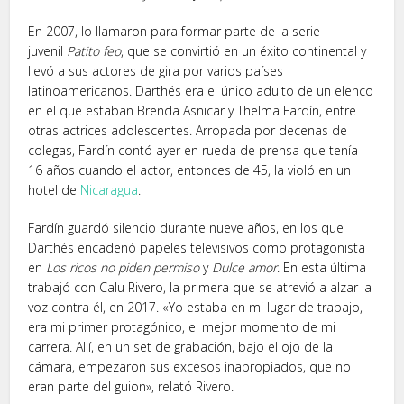
En 2007, lo llamaron para formar parte de la serie
juvenil
Patito feo
, que se convirtió en un éxito continental y
llevó a sus actores de gira por varios países
latinoamericanos. Darthés era el único adulto de un elenco
en el que estaban Brenda Asnicar y Thelma Fardín, entre
otras actrices adolescentes. Arropada por decenas de
colegas, Fardín contó ayer en rueda de prensa que tenía
16 años cuando el actor, entonces de 45, la violó en un
hotel de
Nicaragua
.
Fardín guardó silencio durante nueve años, en los que
Darthés encadenó papeles televisivos como protagonista
en
Los ricos no piden permiso
y
Dulce amor
. En esta última
trabajó con Calu Rivero, la primera que se atrevió a alzar la
voz contra él, en 2017. «Yo estaba en mi lugar de trabajo,
era mi primer protagónico, el mejor momento de mi
carrera. Allí, en un set de grabación, bajo el ojo de la
cámara, empezaron sus excesos inapropiados, que no
eran parte del guion», relató Rivero.