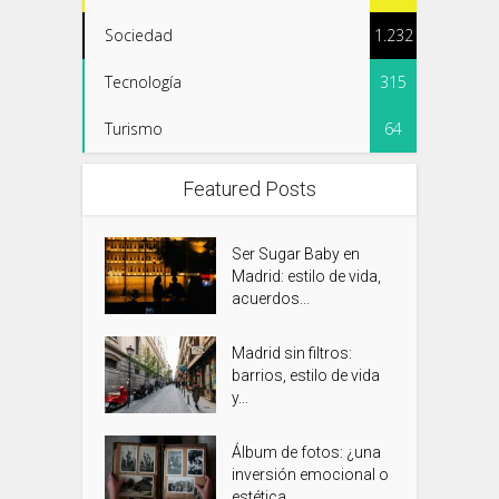
Sociedad
1.232
Tecnología
315
Turismo
64
Featured Posts
Ser Sugar Baby en
Madrid: estilo de vida,
acuerdos...
Madrid sin filtros:
barrios, estilo de vida
y...
Álbum de fotos: ¿una
inversión emocional o
estética...