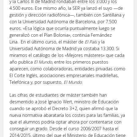
y la Carlos III de Madrid rondaban entre los 3.000 y los
4.500 euros. Ese mismo año, la SER ya lanzó el suyo —de
gestión y dirección radiofónica—, también con Santillana y
con la Universidad Autónoma de Barcelona, por 7.500
euros. «Esa lógica que ocurría puntualmente luego se
generalizó con el Plan Bolonia», continúa Fernández
Liria. En el último curso, el máster de
El País
y la
Universidad Autónoma de Madrid ya costaba 13.300. Si
miramos el catálogo de los «Mejores másteres» que cada
año publica
El Mundo
, entre los primeros puestos
aparecen, como colaboradoras, entidades privadas como
El Corte Inglés, asociaciones empresariales madrileñas,
Telefónica y, por supuesto,
El Mundo
.
Las cifras de estudiantes de máster también han
desmentido a José Ignacio Wert, ministro de Educación
cuando se aprobó el Decreto 3+2, quien afirmó que la
nueva normativa abarataría los costes para las familias, ya
que el alumnos podría optar ahora por contentarse con
conseguir un grado. Desde el curso 2006/2007 hasta el
2014/2015, último del que el Ministerio de Educación tiene